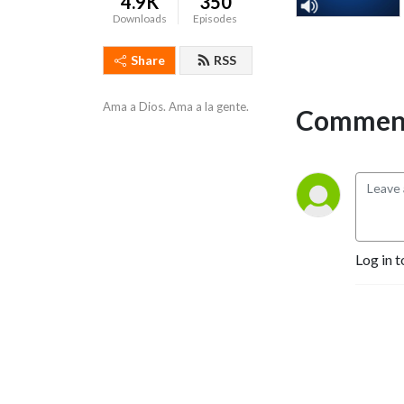
4.9K
350
Downloads
Episodes
Share
RSS
Ama a Dios. Ama a la gente.
Comment
Log in t