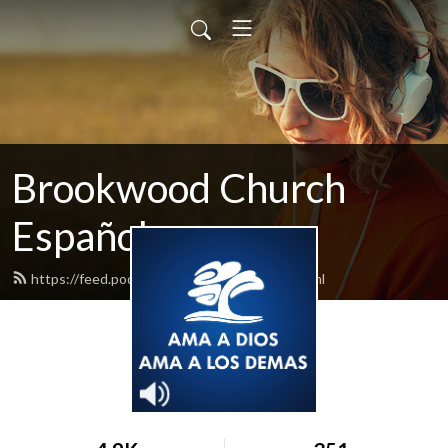
Brookwood Church
Español
https://feed.podbean.com/bwspanish/feed.xml