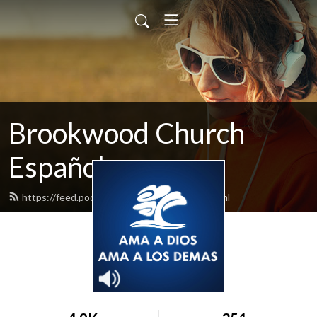
Brookwood Church
Español
https://feed.podbean.com/bwspanish/feed.xml