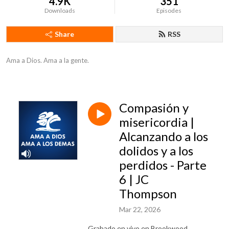
4.9K
351
Downloads
Episodes
Share
RSS
Ama a Dios. Ama a la gente.
Compasión y
misericordia |
Alcanzando a los
dolidos y a los
perdidos - Parte
6 | JC
Thompson
Mar 22, 2026
Grabado en vivo en Brookwood